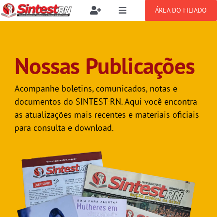
Ir
ÁREA DO FILIADO
Toggle
Toggle
para
Navigation
Navigation
Buscar
o
SOBRE
resultados
conteúdo
para:
Nossas Publicações
NOTÍCIAS
Filie-se
Acompanhe boletins, comunicados, notas e
PUBLICAÇÕES
documentos do SINTEST-RN. Aqui você encontra
Benefícios
as atualizações mais recentes e materiais oficiais
para consulta e download.
CONGRESSOS
Setor jurídico
GREVE
DOCUMENTOS