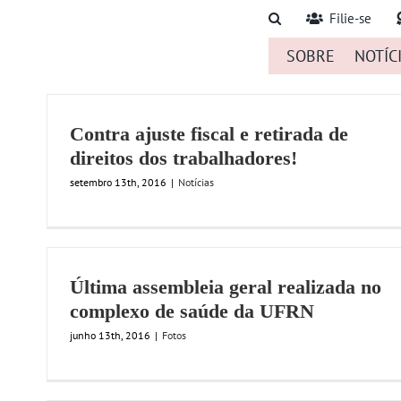
Ir
Filie-se
para
SOBRE
NOTÍC
o
conteúdo
Contra ajuste fiscal e retirada de
direitos dos trabalhadores!
setembro 13th, 2016
|
Notícias
Última assembleia geral realizada no
complexo de saúde da UFRN
junho 13th, 2016
|
Fotos