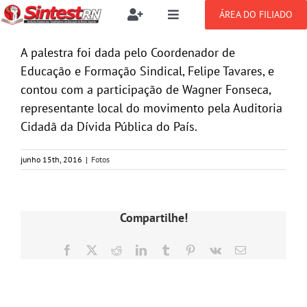
Ir
ÁREA DO FILIADO
Toggle
Toggle
para
Navigation
Navigation
Buscar
o
SOBRE
A palestra foi dada pelo Coordenador de
resultados
conteúdo
para:
Educação e Formação Sindical, Felipe Tavares, e
contou com a participação de Wagner Fonseca,
NOTÍCIAS
Filie-se
representante local do movimento pela Auditoria
Cidadã da Dívida Pública do País.
PUBLICAÇÕES
Benefícios
junho 15th, 2016
|
Fotos
CONGRESSOS
Setor jurídico
Compartilhe!
GREVE
Facebook
X
Reddit
LinkedIn
Tumblr
Pinterest
Vk
E-
mail
DOCUMENTOS
Postagens Relacionadas