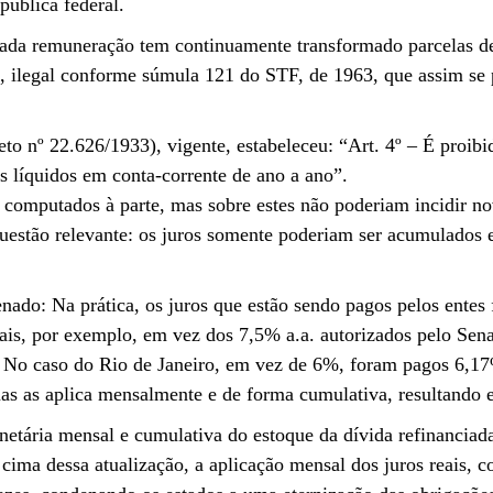
pública federal.
erada remuneração tem continuamente transformado parcelas de
o, ilegal conforme súmula 121 do STF, de 1963, que assim se 
to nº 22.626/1933), vigente, estabeleceu: “Art. 4º – É proibid
 líquidos em conta-corrente de ano a ano”.
 computados à parte, mas sobre estes não poderiam incidir n
estão relevante: os juros somente poderiam ser acumulados e
enado: Na prática, os juros que estão sendo pagos pelos entes
is, por exemplo, em vez dos 7,5% a.a. autorizados pelo Sena
o. No caso do Rio de Janeiro, em vez de 6%, foram pagos 6,17
mas as aplica mensalmente e de forma cumulativa, resultando 
etária mensal e cumulativa do estoque da dívida refinanciad
 cima dessa atualização, a aplicação mensal dos juros reais,