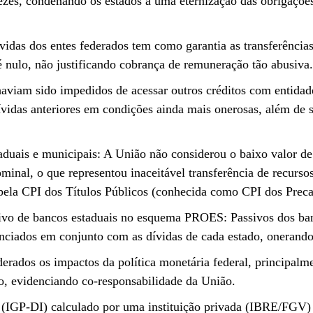
 vezes, condenando os estados a uma eternização das obrigaçõ
vidas dos entes federados tem como garantia as transferências
é nulo, não justificando cobrança de remuneração tão abusiva.
 haviam sido impedidos de acessar outros créditos com entidad
 dívidas anteriores em condições ainda mais onerosas, além d
aduais e municipais: A União não considerou o baixo valor de
ominal, o que representou inaceitável transferência de recurs
 pela CPI dos Títulos Públicos (conhecida como CPI dos Preca
sivo de bancos estaduais no esquema PROES: Passivos dos ban
nanciados em conjunto com as dívidas de cada estado, onerando
erados os impactos da política monetária federal, principalm
o, evidenciando co-responsabilidade da União.
 (IGP-DI) calculado por uma instituição privada (IBRE/FGV) 