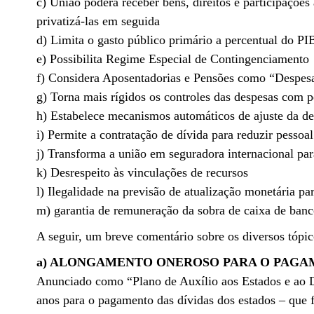
c) União poderá receber bens, direitos e participaçõe
privatizá-las em seguida
d) Limita o gasto público primário a percentual do PI
e) Possibilita Regime Especial de Contingenciamento
f) Considera Aposentadorias e Pensões como “Despesa
g) Torna mais rígidos os controles das despesas com p
h) Estabelece mecanismos automáticos de ajuste da de
i) Permite a contratação de dívida para reduzir pessoal
j) Transforma a união em seguradora internacional para
k) Desrespeito às vinculações de recursos
l) Ilegalidade na previsão de atualização monetária pa
m) garantia de remuneração da sobra de caixa de banc
A seguir, um breve comentário sobre os diversos tópic
a) ALONGAMENTO ONEROSO PARA O PAGAM
Anunciado como “Plano de Auxílio aos Estados e ao Dis
anos para o pagamento das dívidas dos estados – que f