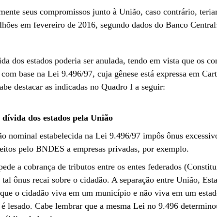
mente seus compromissos junto à União, caso contrário, teria
ilhões em fevereiro de 2016, segundo dados do Banco Central
da dos estados poderia ser anulada, tendo em vista que os con
 com base na Lei 9.496/97, cuja gênese está expressa em Ca
abe destacar as indicadas no Quadro I a seguir:
 dívida dos estados pela União
o nominal estabelecida na Lei 9.496/97 impôs ônus excessivo
feitos pelo BNDES a empresas privadas, por exemplo.
de a cobrança de tributos entre os entes federados (Constitui
s tal ônus recai sobre o cidadão. A separação entre União, Es
l que o cidadão viva em um município e não viva em um esta
ão é lesado. Cabe lembrar que a mesma Lei no 9.496 determino