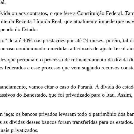
al.
 dívida ou aos contratos, o que fere a Constituição Federal.
mite da Receita Líquida Real, que atualmente impede que os v
ependo do Estado.
o” de até 40% nas prestações por até 24 meses, porém, tal d
oneroso condicionado a medidas adicionais de ajuste fiscal ai
dades que permeiam o processo de refinanciamento da dívida 
tes federados a esse processo que vem sugando recursos cons
financiamento, vamos citar o caso do Paraná. À dívida do es
sivos do Banestado, que foi privatizado para o Itaú. Assim, a
 jaça: os bancos privados levaram todo o patrimônio dos banco
mas as dívidas desses bancos foram transferidas para os estad
ais privatizados.