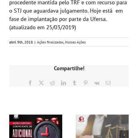
procedente mantida pelo TRF e com recurso para
o STJ que aguardava julgamento. Hoje está em
fase de implantação por parte da Ufersa.
(atualizado em 25/03/2019)
abril 9th, 2018
|
Ações finalizadas
,
Nossas Ações
Compartilhe!
Facebook
X
Reddit
LinkedIn
Tumblr
Pinterest
Vk
E-
mail
Postagens Relacionadas