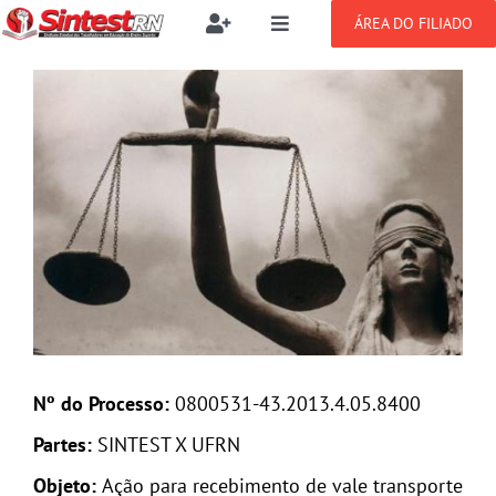
Ir
ÁREA DO FILIADO
Toggle
Toggle
para
Navigation
Navigation
Buscar
o
SOBRE
View
resultados
conteúdo
para:
Larger
Image
NOTÍCIAS
Filie-se
PUBLICAÇÕES
Benefícios
CONGRESSOS
Setor jurídico
GREVE
Nº do Processo:
0800531-43.2013.4.05.8400
Partes:
SINTEST X UFRN
DOCUMENTOS
Objeto
:
Ação para recebimento de vale transporte