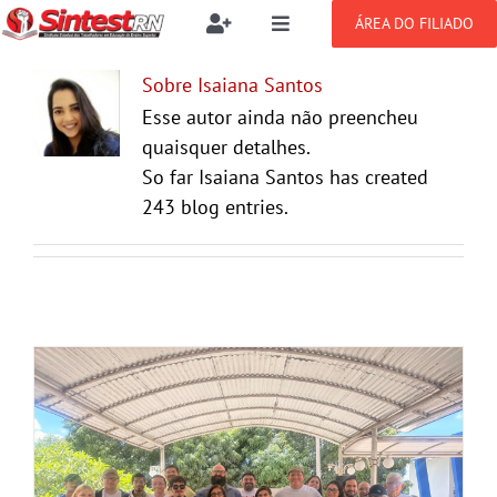
Ir
ÁREA DO FILIADO
Toggle
Toggle
para
Navigation
Navigation
Buscar
o
SOBRE
Sobre
Isaiana Santos
resultados
conteúdo
para:
Esse autor ainda não preencheu
quaisquer detalhes.
NOTÍCIAS
Filie-se
So far Isaiana Santos has created
243 blog entries.
PUBLICAÇÕES
Benefícios
CONGRESSOS
Setor jurídico
GREVE
DOCUMENTOS