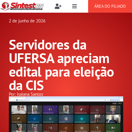
Ir
ÁREA DO FILIADO
Toggle
Toggle
para
Navigation
Navigation
Buscar
o
2 de junho de 2026
SOBRE
resultados
conteúdo
para:
Servidores da
NOTÍCIAS
Filie-se
UFERSA apreciam
PUBLICAÇÕES
Benefícios
edital para eleição
da CIS
CONGRESSOS
Setor jurídico
Por: Isaiana Santos
GREVE
DOCUMENTOS