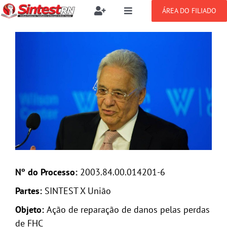
Ir
ÁREA DO FILIADO
Toggle
Toggle
para
Navigation
Navigation
Buscar
o
SOBRE
View
resultados
conteúdo
para:
Larger
Image
NOTÍCIAS
Filie-se
PUBLICAÇÕES
Benefícios
CONGRESSOS
Setor jurídico
GREVE
Nº do Processo:
2003.84.00.014201-6
Partes:
SINTEST X União
DOCUMENTOS
Objeto
:
Ação de reparação de danos pelas perdas
de FHC