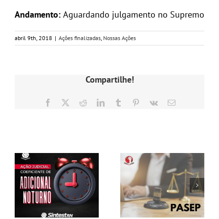
GALERIA
Andamento:
Aguardando julgamento no Supremo
abril 9th, 2018
|
Ações finalizadas
,
Nossas Ações
Compartilhe!
Facebook
X
Reddit
LinkedIn
Tumblr
Pinterest
Vk
E-
mail
Postagens Relacionadas