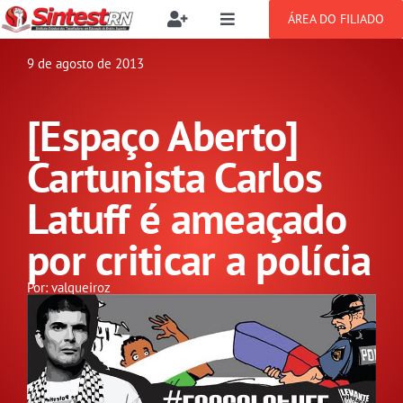
Ir
ÁREA DO FILIADO
Toggle
Toggle
para
Navigation
Navigation
Buscar
o
9 de agosto de 2013
SOBRE
resultados
conteúdo
para:
[Espaço Aberto]
NOTÍCIAS
Filie-se
Cartunista Carlos
PUBLICAÇÕES
Benefícios
Latuff é ameaçado
por criticar a polícia
CONGRESSOS
Setor jurídico
Por: valqueiroz
GREVE
DOCUMENTOS