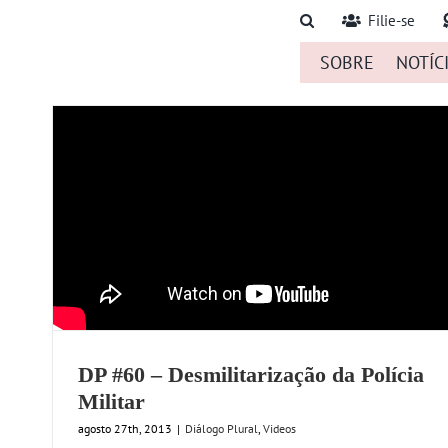
Ir
Filie-se
para
SOBRE
NOTÍC
o
conteúdo
DP #60 – Desmilitarização da Polícia
Militar
agosto 27th, 2013
|
Diálogo Plural
,
Videos