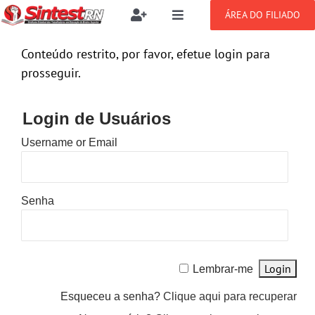
Ir
ÁREA DO FILIADO
Toggle
Toggle
para
Navigation
Navigation
Buscar
o
SOBRE
Conteúdo restrito, por favor, efetue login para
resultados
conteúdo
para:
prosseguir.
NOTÍCIAS
Filie-se
Login de Usuários
Username or Email
PUBLICAÇÕES
Benefícios
CONGRESSOS
Setor jurídico
Senha
GREVE
Lembrar-me
DOCUMENTOS
Esqueceu a senha?
Clique aqui para recuperar