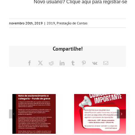
Novo usuário?
Clique aqui para registrar-se
GALERIA
novembro 20th, 2019
|
2019
,
Prestação de Contas
Compartilhe!
Facebook
X
Reddit
LinkedIn
Tumblr
Pinterest
Vk
E-
mail
Postagens Relacionadas