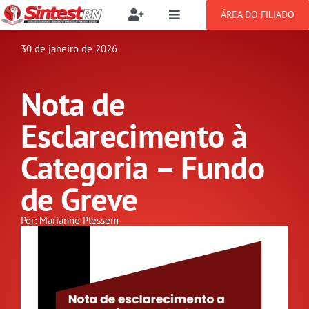
Ir
ÁREA DO FILIADO
Toggle
Toggle
para
Navigation
Navigation
Buscar
o
30 de janeiro de 2026
SOBRE
resultados
conteúdo
para:
Nota de
NOTÍCIAS
Filie-se
Esclarecimento à
PUBLICAÇÕES
Benefícios
Categoria – Fundo
de Greve
CONGRESSOS
Setor jurídico
Por: Marianne Plessem
GREVE
DOCUMENTOS