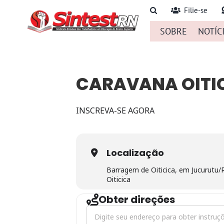
Ir
Filie-se
para
SOBRE
NOTÍC
o
conteúdo
CARAVANA OITI
INSCREVA-SE AGORA
Localização
Barragem de Oiticica, em Jucurutu
Oiticica
Obter direções
Address - Caravana Oiticica [hJKiv47F9]