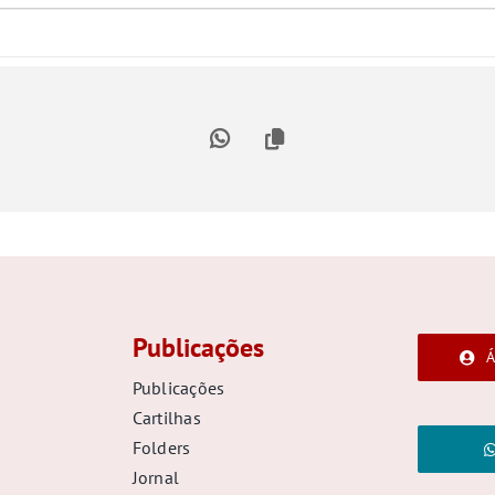
 [YcfMc0va2]
Publicações
Á
Publicações
Cartilhas
Folders
Jornal