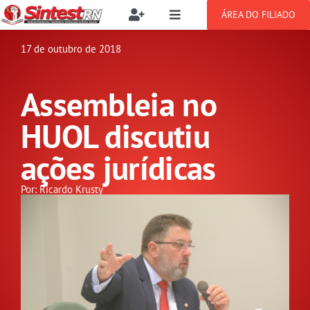
Ir
ÁREA DO FILIADO
Toggle
Toggle
para
Navigation
Navigation
Buscar
o
17 de outubro de 2018
SOBRE
resultados
conteúdo
para:
Assembleia no
NOTÍCIAS
Filie-se
HUOL discutiu
PUBLICAÇÕES
Benefícios
ações jurídicas
CONGRESSOS
Por: Ricardo Krusty
Setor jurídico
GREVE
DOCUMENTOS