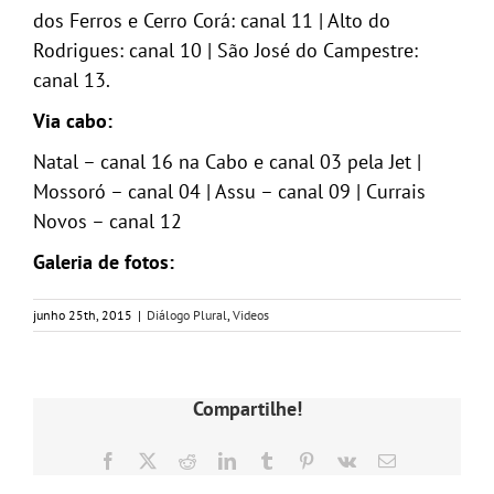
dos Ferros e Cerro Corá: canal 11 | Alto do
Rodrigues: canal 10 | São José do Campestre:
canal 13.
Via cabo:
Natal – canal 16 na Cabo e canal 03 pela Jet |
Mossoró – canal 04 | Assu – canal 09 | Currais
Novos – canal 12
Galeria de fotos:
junho 25th, 2015
|
Diálogo Plural
,
Videos
Compartilhe!
Facebook
X
Reddit
LinkedIn
Tumblr
Pinterest
Vk
E-
mail