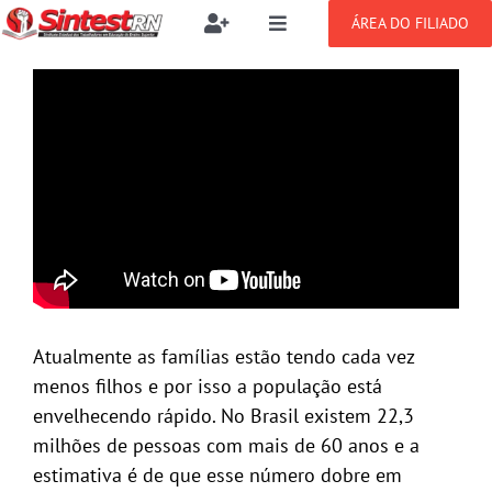
Ir
ÁREA DO FILIADO
Toggle
Toggle
para
Navigation
Navigation
Buscar
o
SOBRE
resultados
conteúdo
para:
NOTÍCIAS
Filie-se
PUBLICAÇÕES
Benefícios
CONGRESSOS
Setor jurídico
Atualmente as famílias estão tendo cada vez
GREVE
menos filhos e por isso a população está
envelhecendo rápido. No Brasil existem 22,3
DOCUMENTOS
milhões de pessoas com mais de 60 anos e a
estimativa é de que esse número dobre em