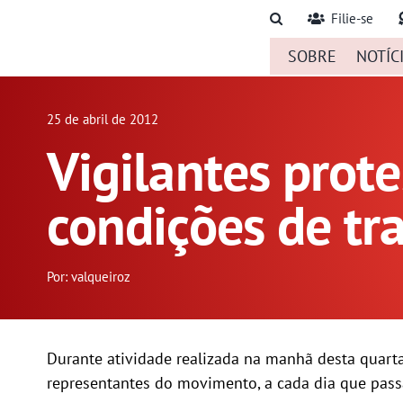
Ir
Filie-se
para
SOBRE
NOTÍC
o
conteúdo
25 de abril de 2012
Vigilantes prot
condições de tr
Por: valqueiroz
Durante atividade realizada na manhã desta quarta
representantes do movimento, a cada dia que pass