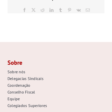
GALERIA
Facebook
X
Reddit
LinkedIn
Tumblr
Pinterest
Vk
E-
mail
Sobre
Sobre nós
Delegacias Sindicais
Coordenação
Conselho Fiscal
Equipe
Colegiados Superiores