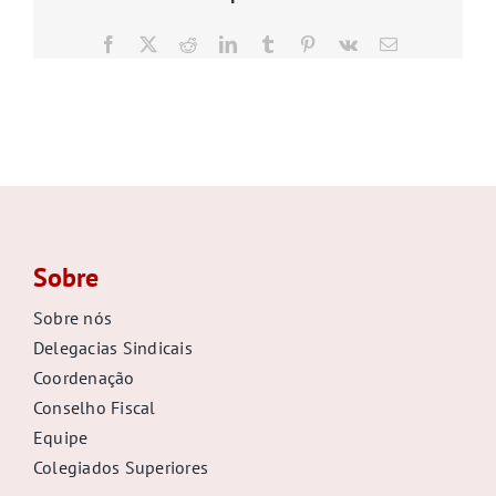
GALERIA
Facebook
X
Reddit
LinkedIn
Tumblr
Pinterest
Vk
E-
mail
Sobre
Sobre nós
Delegacias Sindicais
Coordenação
Conselho Fiscal
Equipe
Colegiados Superiores