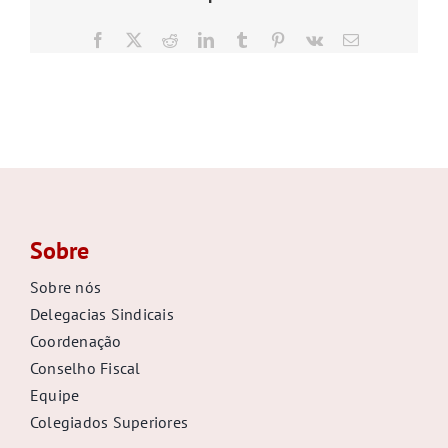
GALERIA
Facebook
X
Reddit
LinkedIn
Tumblr
Pinterest
Vk
E-
mail
Sobre
Sobre nós
Delegacias Sindicais
Coordenação
Conselho Fiscal
Equipe
Colegiados Superiores