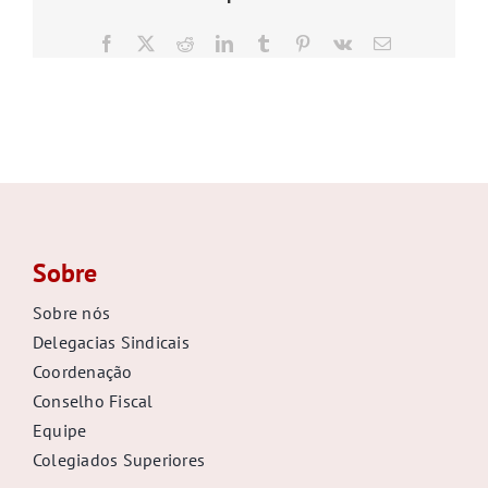
GALERIA
Facebook
X
Reddit
LinkedIn
Tumblr
Pinterest
Vk
E-
mail
Sobre
Sobre nós
Delegacias Sindicais
Coordenação
Conselho Fiscal
Equipe
Colegiados Superiores