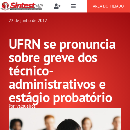
Ir
ÁREA DO FILIADO
Toggle
Toggle
para
Navigation
Navigation
Buscar
o
22 de junho de 2012
SOBRE
resultados
conteúdo
para:
UFRN se pronuncia
NOTÍCIAS
Filie-se
sobre greve dos
PUBLICAÇÕES
Benefícios
técnico-
administrativos e
CONGRESSOS
Setor jurídico
estágio probatório
GREVE
Por: valqueiroz
DOCUMENTOS