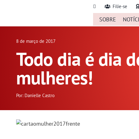
Ir
Filie-se
para
SOBRE
NOTÍC
o
conteúdo
8 de março de 2017
Todo dia é dia d
mulheres!
Por: Danielle Castro