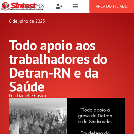
Ir
ÁREA DO FILIADO
Toggle
Toggle
para
Navigation
Navigation
Buscar
o
6 de julho de 2023
SOBRE
resultados
conteúdo
para:
Todo apoio aos
NOTÍCIAS
Filie-se
trabalhadores do
PUBLICAÇÕES
Benefícios
Detran-RN e da
Saúde
CONGRESSOS
Setor jurídico
Por: Danielle Castro
GREVE
DOCUMENTOS