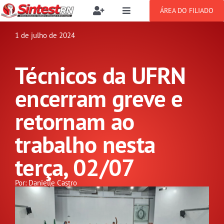
Ir
ÁREA DO FILIADO
Toggle
Toggle
para
Navigation
Navigation
Buscar
o
1 de julho de 2024
SOBRE
resultados
conteúdo
para:
Técnicos da UFRN
NOTÍCIAS
Filie-se
encerram greve e
PUBLICAÇÕES
Benefícios
retornam ao
trabalho nesta
CONGRESSOS
Setor jurídico
terça, 02/07
GREVE
Por: Danielle Castro
DOCUMENTOS