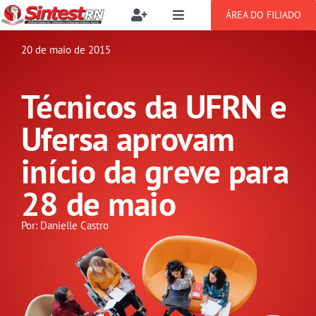
Ir
ÁREA DO FILIADO
Toggle
Toggle
para
Navigation
Navigation
Buscar
o
20 de maio de 2015
SOBRE
resultados
conteúdo
para:
Técnicos da UFRN e
NOTÍCIAS
Filie-se
Ufersa aprovam
PUBLICAÇÕES
Benefícios
início da greve para
28 de maio
CONGRESSOS
Setor jurídico
Por: Danielle Castro
GREVE
DOCUMENTOS