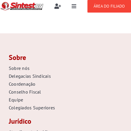
Ir
ÁREA DO FILIADO
Toggle
Toggle
para
Navigation
Navigation
Buscar
o
SOBRE
resultados
conteúdo
para:
NOTÍCIAS
Filie-se
Sobre
PUBLICAÇÕES
Benefícios
Sobre nós
Delegacias Sindicais
CONGRESSOS
Setor jurídico
Coordenação
Conselho Fiscal
GREVE
Equipe
Colegiados Superiores
DOCUMENTOS
Jurídico