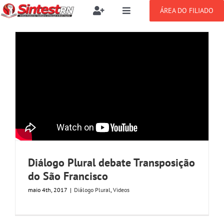
Ir
ÁREA DO FILIADO
Toggle
Toggle
para
Navigation
Navigation
Buscar
o
SOBRE
resultados
conteúdo
para:
NOTÍCIAS
Filie-se
PUBLICAÇÕES
Benefícios
CONGRESSOS
Setor jurídico
Diálogo Plural debate Transposição
GREVE
do São Francisco
maio 4th, 2017
|
Diálogo Plural
,
Videos
DOCUMENTOS