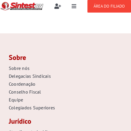
Ir
ÁREA DO FILIADO
Toggle
Toggle
para
Navigation
Navigation
Buscar
o
SOBRE
resultados
conteúdo
para:
NOTÍCIAS
Filie-se
Sobre
PUBLICAÇÕES
Benefícios
Sobre nós
Delegacias Sindicais
CONGRESSOS
Setor jurídico
Coordenação
Conselho Fiscal
GREVE
Equipe
Colegiados Superiores
DOCUMENTOS
Jurídico