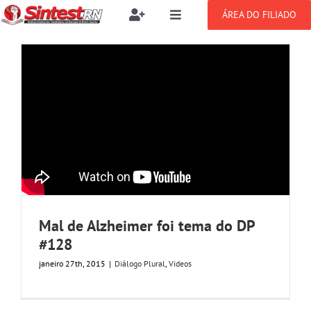
Ir
ÁREA DO FILIADO
Toggle
Toggle
para
Navigation
Navigation
Buscar
o
SOBRE
resultados
conteúdo
para:
NOTÍCIAS
Filie-se
PUBLICAÇÕES
Benefícios
CONGRESSOS
Setor jurídico
Mal de Alzheimer foi tema do DP
GREVE
#128
janeiro 27th, 2015
|
Diálogo Plural
,
Videos
DOCUMENTOS