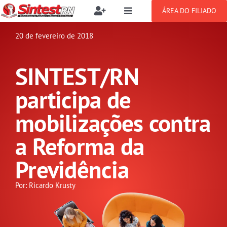
Ir
ÁREA DO FILIADO
Toggle
Toggle
para
Navigation
Navigation
Buscar
o
20 de fevereiro de 2018
SOBRE
resultados
conteúdo
para:
SINTEST/RN
NOTÍCIAS
Filie-se
participa de
PUBLICAÇÕES
Benefícios
mobilizações contra
a Reforma da
CONGRESSOS
Setor jurídico
Previdência
GREVE
Por: Ricardo Krusty
DOCUMENTOS