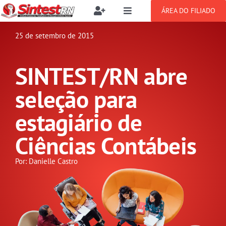
Ir
ÁREA DO FILIADO
Toggle
Toggle
para
Navigation
Navigation
Buscar
o
25 de setembro de 2015
SOBRE
resultados
conteúdo
para:
SINTEST/RN abre
NOTÍCIAS
Filie-se
seleção para
PUBLICAÇÕES
Benefícios
estagiário de
Ciências Contábeis
CONGRESSOS
Setor jurídico
Por: Danielle Castro
GREVE
DOCUMENTOS