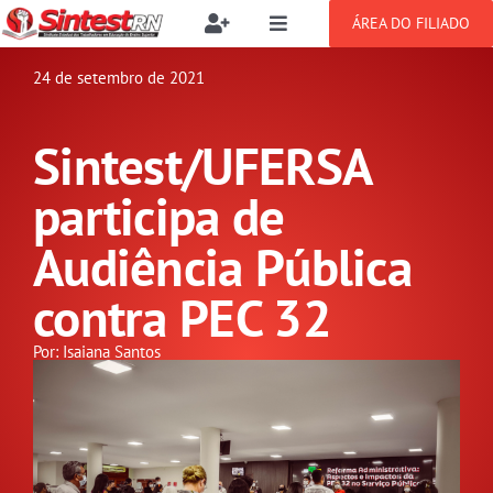
Ir
ÁREA DO FILIADO
Toggle
Toggle
para
Navigation
Navigation
Buscar
o
24 de setembro de 2021
SOBRE
resultados
conteúdo
para:
Sintest/UFERSA
NOTÍCIAS
Filie-se
participa de
PUBLICAÇÕES
Benefícios
Audiência Pública
contra PEC 32
CONGRESSOS
Setor jurídico
Por: Isaiana Santos
GREVE
DOCUMENTOS