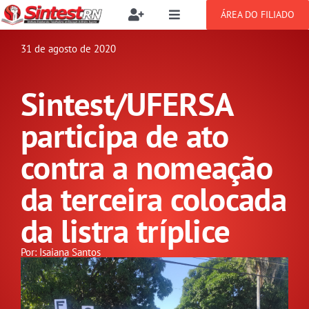
Ir
ÁREA DO FILIADO
Toggle
Toggle
para
Navigation
Navigation
Buscar
o
31 de agosto de 2020
SOBRE
resultados
conteúdo
para:
Sintest/UFERSA
NOTÍCIAS
Filie-se
participa de ato
PUBLICAÇÕES
Benefícios
contra a nomeação
da terceira colocada
CONGRESSOS
Setor jurídico
da listra tríplice
GREVE
Por: Isaiana Santos
DOCUMENTOS