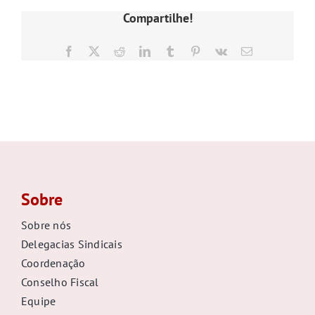
GALERIA
Compartilhe!
Facebook
X
Reddit
LinkedIn
Tumblr
Pinterest
Vk
E-
mail
Sobre
Sobre nós
Delegacias Sindicais
Coordenação
Conselho Fiscal
Equipe