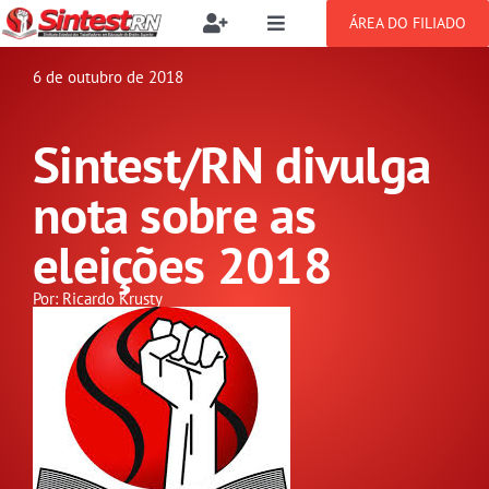
Ir
ÁREA DO FILIADO
Toggle
Toggle
para
Navigation
Navigation
Buscar
o
6 de outubro de 2018
SOBRE
resultados
conteúdo
para:
Sintest/RN divulga
NOTÍCIAS
Filie-se
nota sobre as
PUBLICAÇÕES
Benefícios
eleições 2018
CONGRESSOS
Por: Ricardo Krusty
Setor jurídico
GREVE
DOCUMENTOS