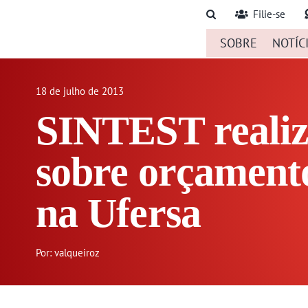
Ir
Filie-se
para
SOBRE
NOTÍC
o
conteúdo
18 de julho de 2013
SINTEST realiz
sobre orçament
na Ufersa
Por: valqueiroz