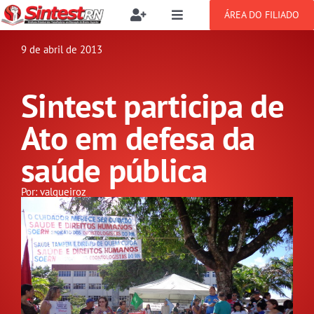
Ir
ÁREA DO FILIADO
Toggle
Toggle
para
Navigation
Navigation
Buscar
o
9 de abril de 2013
SOBRE
resultados
conteúdo
para:
Sintest participa de
NOTÍCIAS
Filie-se
Ato em defesa da
PUBLICAÇÕES
Benefícios
saúde pública
CONGRESSOS
Por: valqueiroz
Setor jurídico
GREVE
DOCUMENTOS