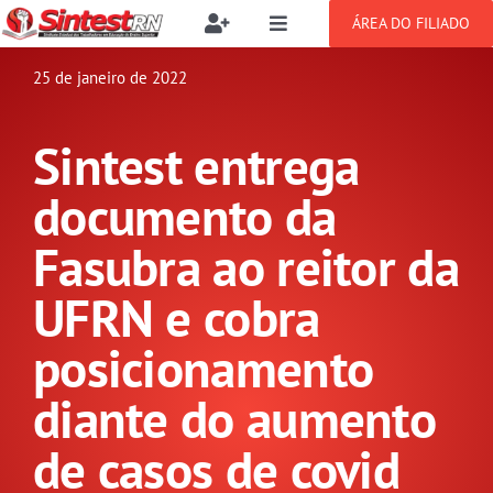
Ir
ÁREA DO FILIADO
Toggle
Toggle
para
Navigation
Navigation
Buscar
o
25 de janeiro de 2022
SOBRE
resultados
conteúdo
para:
Sintest entrega
NOTÍCIAS
Filie-se
documento da
PUBLICAÇÕES
Benefícios
Fasubra ao reitor da
UFRN e cobra
CONGRESSOS
Setor jurídico
posicionamento
GREVE
diante do aumento
DOCUMENTOS
de casos de covid