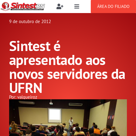
Ir
ÁREA DO FILIADO
Toggle
Toggle
para
Navigation
Navigation
Buscar
o
9 de outubro de 2012
SOBRE
resultados
conteúdo
para:
Sintest é
NOTÍCIAS
Filie-se
apresentado aos
PUBLICAÇÕES
Benefícios
novos servidores da
UFRN
CONGRESSOS
Setor jurídico
Por: valqueiroz
GREVE
DOCUMENTOS