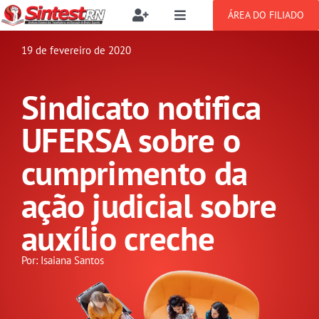
Ir
ÁREA DO FILIADO
Toggle
Toggle
para
Navigation
Navigation
Buscar
o
19 de fevereiro de 2020
SOBRE
resultados
conteúdo
para:
Sindicato notifica
NOTÍCIAS
Filie-se
UFERSA sobre o
PUBLICAÇÕES
Benefícios
cumprimento da
ação judicial sobre
CONGRESSOS
Setor jurídico
auxílio creche
GREVE
Por: Isaiana Santos
DOCUMENTOS