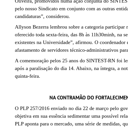
Oliveira, promovidos numa ação conjunta do SINTES
pelo nosso Sindicato em conjunto com as outras entid
candidaturas”, considerou.
Allyson Bezerra lembrou sobre a categoria participar 
oferecido toda sexta-feira, das 8h às 11h30minh, na s
existentes na Universidade”, afirmou. O coordenador d
afastamento de servidores técnico-administrativos par
A comemoração pelos 25 anos do SINTEST-RN foi lembr
após a paralisação do dia 14. Abaixo, na íntegra, a n
quinta-feira.
NA CONTRAMÃO DO FORTALECIMEN
O PLP 257/2016 enviado no dia 22 de março pelo gove
objetiva em sua essência sedimentar uma possível rel
PLP aponta para o mercado, uma série de medidas, que