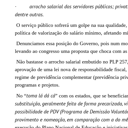
arrocho salarial dos servidores públicos; priva
·
dentre outras.
O serviço público sofrerá um golpe na sua qualidade, 
política de valorização do salário mínimo, afetando m
Denunciamos essa posição do Governo, pois num moment
levando ao congresso uma proposta que choca com as 
Não bastasse o arrocho salarial embutido no PLP 257
aprovação de uma lei nova de responsabilidade fiscal, 
regime de previdência complementar (previdência priva
programas e projetos.
toma lá dá cá
No “
” com os estados, que se benefici
substituição, geralmente feita de forma precarizada, v
possibilidade de PDV (Programa de Demissão Voluntár
provimento e nomeação, em comparação com a do mê
execução do Plano Nacional de Educação e iniciativa