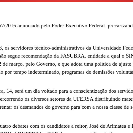
57/2016 anunciado pelo Poder Executivo Federal precarizando
08, os servidores técnico-administrativos da Universidade Fe
ecisão segue recomendação da FASUBRA, entidade a qual o SIN
e março, pelo Governo, e que adota uma política de ajuste e 
o por tempo indeterminado, programas de demissões voluntári
a, 14, será um dia voltado para a conscientização dos servid
á percorrendo os diversos setores da UFERSA distribuindo mat
frentar os desmandos do governo para com a nossa classe de s
tro debates com os candidatos a reitor, José de Arimatea e F