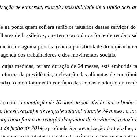
tização de empresas estatais; possibilidade de a União aceita
e na ponta quem sofrerá serão os usuários desses serviços do
ilhares de brasileiros, que tem como única fonte de renda o s
o de agonia política (com a possibilidade do impeachment), 
agenda dos trabalhadores e dos movimentos sociais.
, cujas medidas, teriam duração de 24 meses, está embutida 
reforma da previdência, a elevação das alíquotas de contribuiç
da), o monitoramento contínuo das contas e adoção de critéri
a ampliação de 20 anos de sua dívida com a União: 
arão com:
ia terceirização) e de reajuste salarial durante 24 meses; a in
ia) como forma de redução do quadro de servidores; reduzir 
s de junho de 2014
, aprofundará a precarização do trabalho,
s que visam combater o quadro dramático em que se encontra