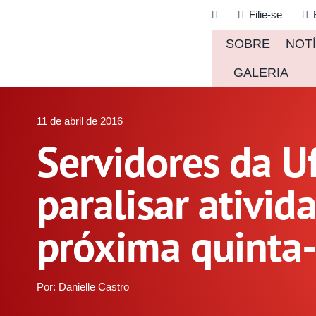
Ir
Filie-se
para
SOBRE
NOTÍ
o
conteúdo
GALERIA
11 de abril de 2016
Servidores da U
paralisar ativid
próxima quinta-
Por: Danielle Castro