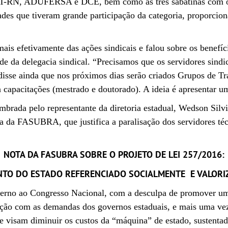
T-RN, ADUFERSA e DCE, bem como as três sabatinas com os
ades que tiveram grande participação da categoria, proporci
mais efetivamente das ações sindicais e falou sobre os benefí
ede da delegacia sindical. “Precisamos que os servidores sind
isse ainda que nos próximos dias serão criados Grupos de Tr
a capacitações (mestrado e doutorado). A ideia é apresentar u
ada pelo representante da diretoria estadual, Wedson Silvi
ota da FASUBRA, que justifica a paralisação dos servidores té
NOTA DA FASUBRA SOBRE O PROJETO DE LEI 257/2016:
TO DO ESTADO REFERENCIADO SOCIALMENTE E VALORIZ
rno ao Congresso Nacional, com a desculpa de promover uma r
ação com as demandas dos governos estaduais, e mais uma vez
 visam diminuir os custos da “máquina” de estado, sustenta