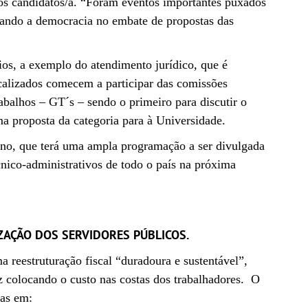
 candidatos/a. “Foram eventos importantes puxados
onando a democracia no embate de propostas das
cios, a exemplo do atendimento jurídico, que é
icalizados comecem a participar das comissões
abalhos – GT´s – sendo o primeiro para discutir o
ma proposta da categoria para à Universidade.
no, que terá uma ampla programação a ser divulgada
cnico-administrativos de todo o país na próxima
AÇÃO DOS SERVIDORES PÚBLICOS.
eestruturação fiscal “duradoura e sustentável”,
 colocando o custo nas costas dos trabalhadores. O
das em: