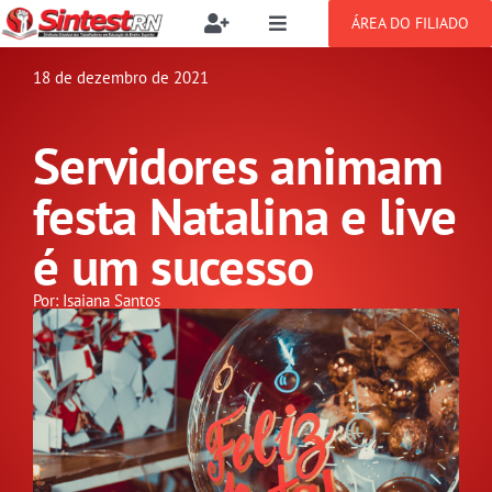
Ir
ÁREA DO FILIADO
Toggle
Toggle
para
Navigation
Navigation
Buscar
o
18 de dezembro de 2021
SOBRE
resultados
conteúdo
para:
Servidores animam
NOTÍCIAS
Filie-se
festa Natalina e live
PUBLICAÇÕES
Benefícios
é um sucesso
CONGRESSOS
Por: Isaiana Santos
Setor jurídico
GREVE
DOCUMENTOS