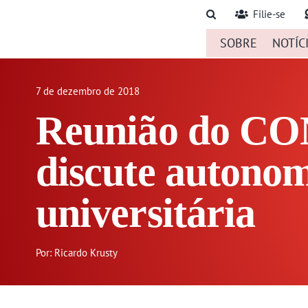
Ir
Filie-se
para
SOBRE
NOTÍC
o
conteúdo
7 de dezembro de 2018
Reunião do C
discute autono
universitária
Por: Ricardo Krusty