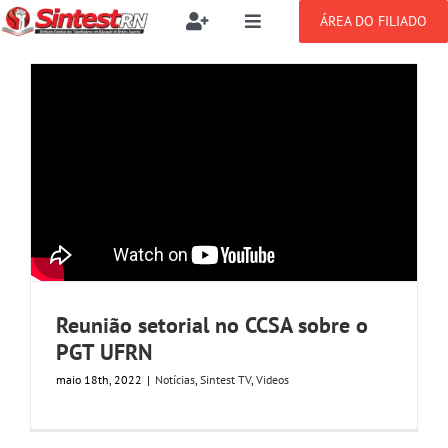
Ir
ÁREA DO FILIADO
Toggle
Toggle
para
Navigation
Navigation
Buscar
o
SOBRE
resultados
conteúdo
para:
NOTÍCIAS
Filie-se
PUBLICAÇÕES
Benefícios
CONGRESSOS
Setor jurídico
Reunião setorial no CCSA sobre o
GREVE
PGT UFRN
maio 18th, 2022
|
Notícias
,
Sintest TV
,
Videos
DOCUMENTOS