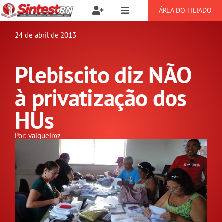
Ir
ÁREA DO FILIADO
Toggle
Toggle
para
Navigation
Navigation
Buscar
o
24 de abril de 2013
SOBRE
resultados
conteúdo
para:
Plebiscito diz NÃO
NOTÍCIAS
Filie-se
à privatização dos
PUBLICAÇÕES
Benefícios
HUs
CONGRESSOS
Por: valqueiroz
Setor jurídico
GREVE
DOCUMENTOS