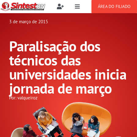
Ir
ÁREA DO FILIADO
Toggle
Toggle
para
Navigation
Navigation
Buscar
o
3 de março de 2015
SOBRE
resultados
conteúdo
para:
Paralisação dos
NOTÍCIAS
Filie-se
técnicos das
PUBLICAÇÕES
Benefícios
universidades inicia
jornada de março
CONGRESSOS
Setor jurídico
Por: valqueiroz
GREVE
DOCUMENTOS