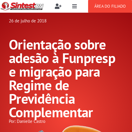
Ir
ÁREA DO FILIADO
Toggle
Toggle
para
Navigation
Navigation
Buscar
o
26 de julho de 2018
SOBRE
resultados
conteúdo
para:
Orientação sobre
NOTÍCIAS
Filie-se
adesão à Funpresp
PUBLICAÇÕES
Benefícios
e migração para
Regime de
CONGRESSOS
Setor jurídico
Previdência
GREVE
Complementar
DOCUMENTOS
Por: Danielle Castro