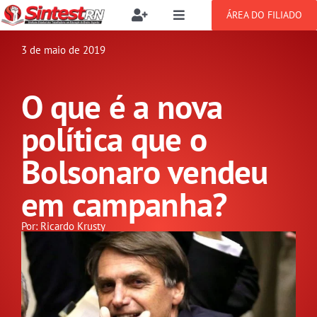
Ir
ÁREA DO FILIADO
Toggle
Toggle
para
Navigation
Navigation
Buscar
o
3 de maio de 2019
SOBRE
resultados
conteúdo
para:
O que é a nova
NOTÍCIAS
Filie-se
política que o
PUBLICAÇÕES
Benefícios
Bolsonaro vendeu
em campanha?
CONGRESSOS
Setor jurídico
Por: Ricardo Krusty
GREVE
DOCUMENTOS