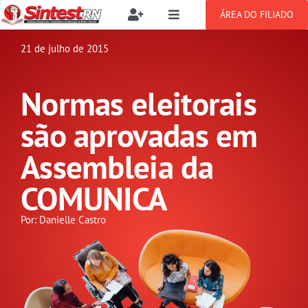
Ir
ÁREA DO FILIADO
Toggle
Toggle
para
Navigation
Navigation
Buscar
o
21 de julho de 2015
SOBRE
resultados
conteúdo
para:
Normas eleitorais
NOTÍCIAS
Filie-se
são aprovadas em
PUBLICAÇÕES
Benefícios
Assembleia da
COMUNICA
CONGRESSOS
Setor jurídico
Por: Danielle Castro
GREVE
DOCUMENTOS