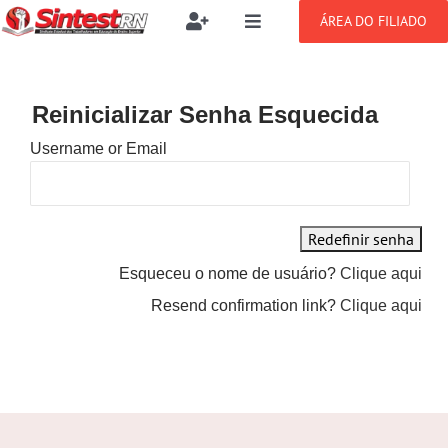
Ir
ÁREA DO FILIADO
Toggle
Toggle
para
Navigation
Navigation
Buscar
o
SOBRE
resultados
conteúdo
para:
Reinicializar Senha Esquecida
NOTÍCIAS
Filie-se
Username or Email
PUBLICAÇÕES
Benefícios
CONGRESSOS
Esqueceu o nome de usuário?
Clique aqui
Setor jurídico
Resend confirmation link?
Clique aqui
GREVE
DOCUMENTOS